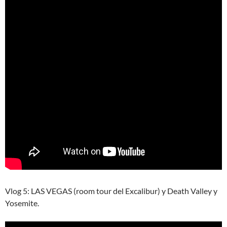
Vlog 5: LAS VEGAS (room tour del Excalibur) y Death Valley y
Yosemite.