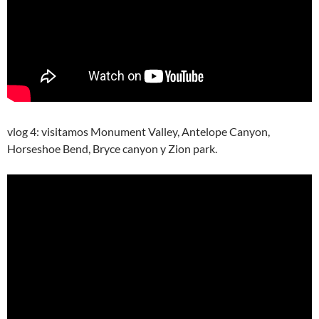
vlog 4: visitamos Monument Valley, Antelope Canyon,
Horseshoe Bend, Bryce canyon y Zion park.