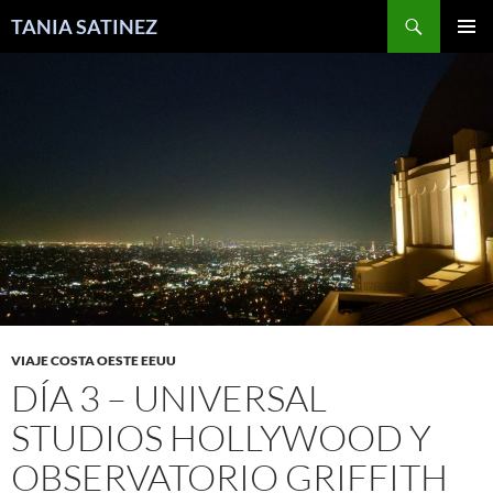
Skip
Search
TANIA SATINEZ
to
PRIMAR
content
MENU
VIAJE COSTA OESTE EEUU
DÍA 3 – UNIVERSAL
STUDIOS HOLLYWOOD Y
OBSERVATORIO GRIFFITH