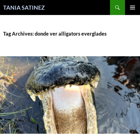
Skip
Search
TANIA SATINEZ
to
PRIMAR
content
MENU
Tag Archives: donde ver alligators everglades